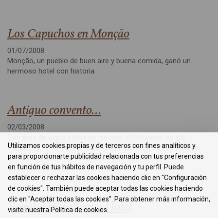
Los Capuchos en Monção
01/07/2008
Monção, un pueblo de buen aire y buena comida, ganó un
hermoso hotel con historia.
Antiguo convento...
02/03/2008
Con más de cinco siglos de historia, el Convento de los
Utilizamos cookies propias y de terceros con fines analíticos y
Capuchos, en el centro histórico de Monção, ha fue tribunal,
para proporcionarte publicidad relacionada con tus preferencias
escuela e incluso una residencia privada, ahora se tranforma
en función de tus hábitos de navegación y tu perfil. Puede
en un hotel rural.
establecer o rechazar las cookies haciendo clic en "Configuración
de cookies". También puede aceptar todas las cookies haciendo
clic en "Aceptar todas las cookies". Para obtener más información,
Familia transforma Hotel
visite nuestra Política de cookies.