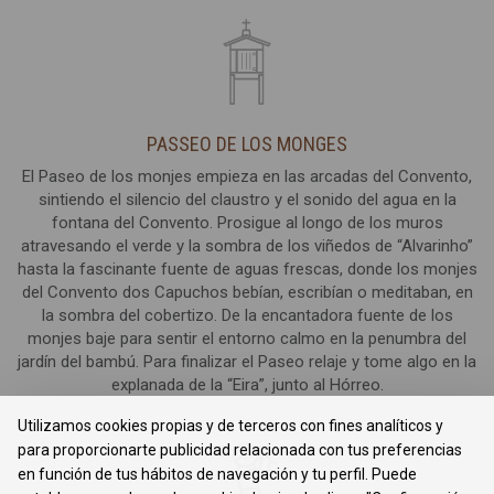
PASSEO DE LOS MONGES
El Paseo de los monjes empieza en las arcadas del Convento,
sintiendo el silencio del claustro y el sonido del agua en la
fontana del Convento. Prosigue al longo de los muros
atravesando el verde y la sombra de los viñedos de “Alvarinho”
hasta la fascinante fuente de aguas frescas, donde los monjes
del Convento dos Capuchos bebían, escribían o meditaban, en
la sombra del cobertizo. De la encantadora fuente de los
monjes baje para sentir el entorno calmo en la penumbra del
jardín del bambú. Para finalizar el Paseo relaje y tome algo en la
explanada de la “Eira”, junto al Hórreo.
Utilizamos cookies propias y de terceros con fines analíticos y
para proporcionarte publicidad relacionada con tus preferencias
en función de tus hábitos de navegación y tu perfil. Puede